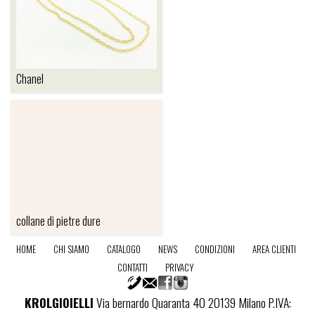
Chanel
CHANEL
collane di pietre dure
HOME
CHI SIAMO
CATALOGO
NEWS
CONDIZIONI
AREA CLIENTI
CONTATTI
PRIVACY
COLLANE DI
PIETRE DURE
KROLGIOIELLI
Via bernardo Quaranta 40 20139 Milano P.IVA: